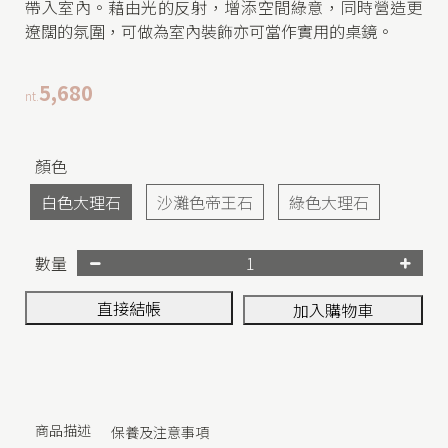
帶入室內。藉由光的反射，增添空間綠意，同時營造更
C
遼闊的氛圍，可做為室內裝飾亦可當作實用的桌鏡。
o
l
5,680
nt.
l
e
c
顏色
t
白色大理石
沙灘色帝王石
綠色大理石
i
o
數量
n
直接結帳
加入購物車
|
f
o
r
商品描述
保養及注意事項
H