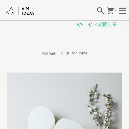
0
8/9 - 9/13 期間訂單，將
|
全部商品
家 | for Home
B
a
b
o
o
J
e
w
e