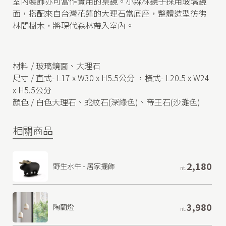
室內裝飾亦可當作實用的桌鏡。小森林鏡子採用玻璃鏡
面，搭配來自台灣花蓮的大理石當底座，整體造型彷彿
林間樹木，將現代森林帶入室內。
材料 / 玻璃鏡面、大理石
尺寸 / 直式- L17 x W30 x H5.5公分 ，橫式- L20.5 x W24
x H5.5公分
顏色 / 白色大理石、蛇紋石(深綠色)、帝王石(沙灘色)
相關商品
2,180
野生水牛 - 居家擺飾
nt.
3,980
陶藺燈
nt.