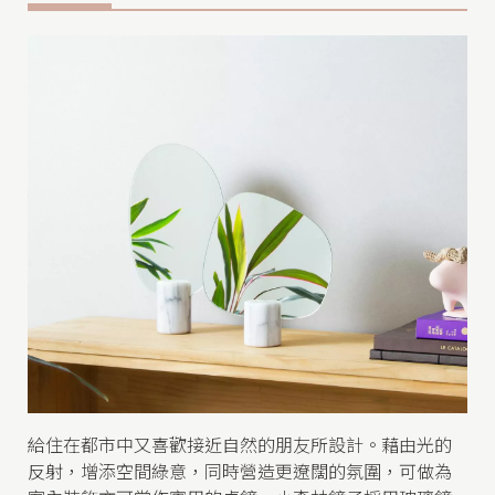
o
e
給住在都市中又喜歡接近自然的朋友所設計。藉由光的
反射，增添空間綠意，同時營造更遼闊的氛圍，可做為