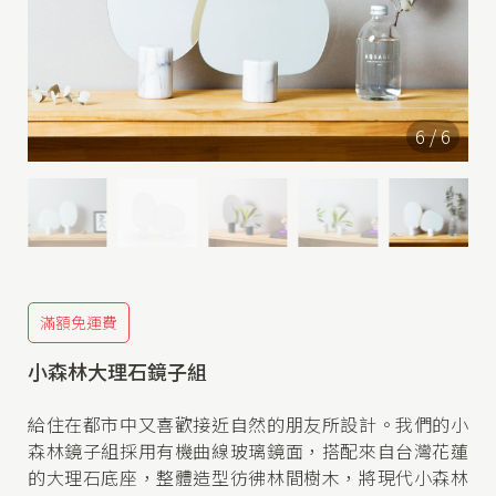
l
l
e
r
6
/
6
y
|
R
u
s
滿額免運費
h
小森林大理石鏡子組
G
r
給住在都市中又喜歡接近自然的朋友所設計。我們的小
a
森林鏡子組採用有機曲線玻璃鏡面，搭配來自台灣花蓮
s
的大理石底座，整體造型彷彿林間樹木，將現代小森林
s