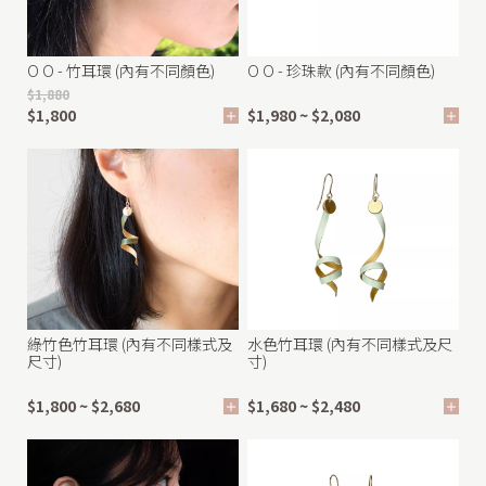
l
l
O O - 竹耳環 (內有不同顏色)
O O - 珍珠款 (內有不同顏色)
e
$1,880
r
$1,800
$1,980 ~ $2,080
y
|
R
u
s
h
綠竹色竹耳環 (內有不同樣式及
水色竹耳環 (內有不同樣式及尺
G
尺寸)
寸)
r
$1,800 ~ $2,680
$1,680 ~ $2,480
a
s
s