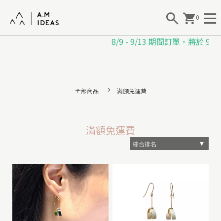
0
8/9 - 9/13 期間訂單，將於 
|
全部商品
滿額免運費
B
a
滿額免運費
b
o
o
J
e
w
e