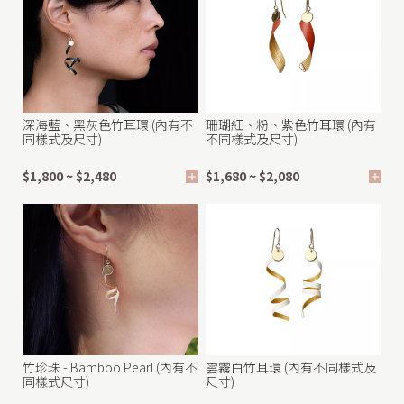
C
o
l
l
e
深海藍、黑灰色竹耳環 (內有不
珊瑚紅、粉、紫色竹耳環 (內有
同樣式及尺寸)
不同樣式及尺寸)
c
t
$1,800 ~ $2,480
$1,680 ~ $2,080
i
o
n
|
f
o
竹珍珠 - Bamboo Pearl (內有不
雲霧白竹耳環 (內有不同樣式及
r
同樣式尺寸)
尺寸)
H